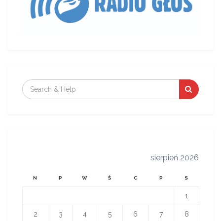
Szukaj:
sierpień 2026
N
P
W
Ś
C
P
S
1
2
3
4
5
6
7
8