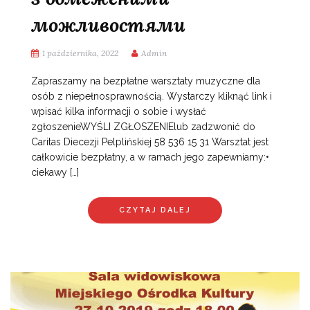
можливостями
1 października, 2022
Admin
Zapraszamy na bezpłatne warsztaty muzyczne dla
osób z niepełnosprawnością. Wystarczy kliknąć link i
wpisać kilka informacji o sobie i wysłać
zgłoszenieWYŚLI ZGŁOSZENIElub zadzwonić do
Caritas Diecezji Pelplińskiej 58 536 15 31 Warsztat jest
całkowicie bezpłatny, a w ramach jego zapewniamy:•
ciekawy […]
CZYTAJ DALEJ