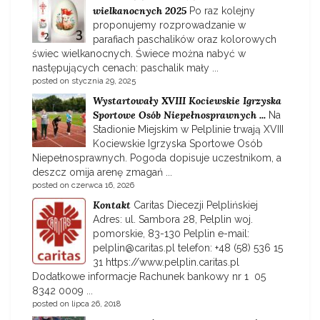
wielkanocnych 2025
Po raz kolejny
proponujemy rozprowadzanie w
parafiach paschalików oraz kolorowych
świec wielkanocnych. Świece można nabyć w
następujących cenach: paschalik mały ...
posted on stycznia 29, 2025
Wystartowały XVIII Kociewskie Igrzyska
Sportowe Osób Niepełnosprawnych ...
Na
Stadionie Miejskim w Pelplinie trwają XVIII
Kociewskie Igrzyska Sportowe Osób
Niepełnosprawnych. Pogoda dopisuje uczestnikom, a
deszcz omija arenę zmagań ...
posted on czerwca 16, 2026
Kontakt
Caritas Diecezji Pelplińskiej
Adres: ul. Sambora 28, Pelplin woj.
pomorskie, 83-130 Pelplin e-mail:
pelplin@caritas.pl telefon: +48 (58) 536 15
31 https://www.pelplin.caritas.pl
Dodatkowe informacje Rachunek bankowy nr 1 05
8342 0009 ...
posted on lipca 26, 2018