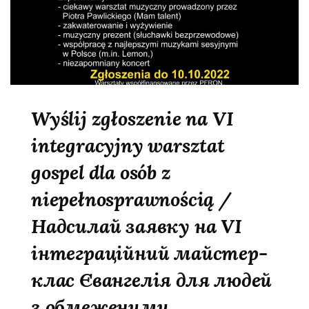
Wyślij zgłoszenie na VI
integracyjny warsztat
gospel dla osób z
niepełnosprawnością /
Надсилай заявку на VI
інтеграційний майстер-
клас Євангелія для людей
з обмеженими