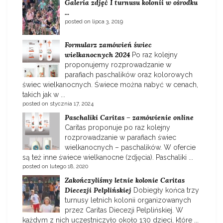
Galeria zdjęć I turnusu kolonii w ośrodku
...
posted on lipca 3, 2019
Formularz zamówień świec
wielkanocnych 2024
Po raz kolejny
proponujemy rozprowadzanie w
parafiach paschalików oraz kolorowych
świec wielkanocnych. Świece można nabyć w cenach,
takich jak w ...
posted on stycznia 17, 2024
Paschaliki Caritas – zamówienie online
Caritas proponuje po raz kolejny
rozprowadzanie w parafiach świec
wielkanocnych – paschalików. W ofercie
są też inne świece wielkanocne (zdjęcia). Paschaliki ...
posted on lutego 18, 2020
Zakończyliśmy letnie kolonie Caritas
Diecezji Pelplińskiej
Dobiegły końca trzy
turnusy letnich kolonii organizowanych
przez Caritas Diecezji Pelplińskiej. W
każdym z nich uczestniczyło około 130 dzieci, które ...